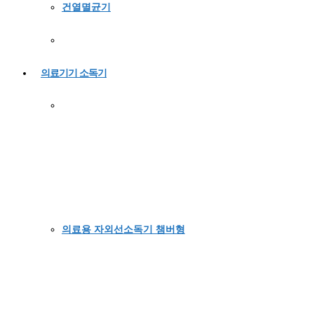
건열멸균기
의료기기 소독기
의료용 자외선소독기 챔버형