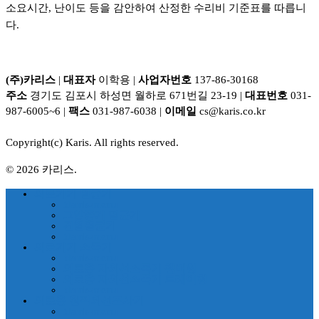
소요시간, 난이도 등을 감안하여 산정한 수리비 기준표를 따릅니
다.
(주)카리스
|
대표자
이학용 |
사업자번호
137-86-30168
주소
경기도 김포시 하성면 월하로 671번길 23-19 |
대표번호
031-
987-6005~6 |
팩스
031-987-6038 |
이메일
cs@karis.co.kr
Copyright(c) Karis. All rights reserved.
© 2026 카리스.
의료기기 멸균기
blank-menu
고압증기 멸균기
건열멸균기
blank-menu
의료기기 소독기
blank-menu
의료용 자외선소독기 챔버형
의료용 자외선소독기 트레이형
blank-menu
의료용 원적외선조사기
blank-menu