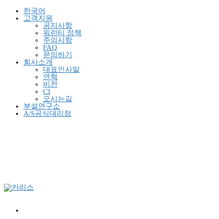
한국어
고객지원
공지사항
워런티 정책
주의사항
FAQ
문의하기
회사소개
대표인사말
연혁
비전
CI
오시는길
부설연구소
A/S공식대리점